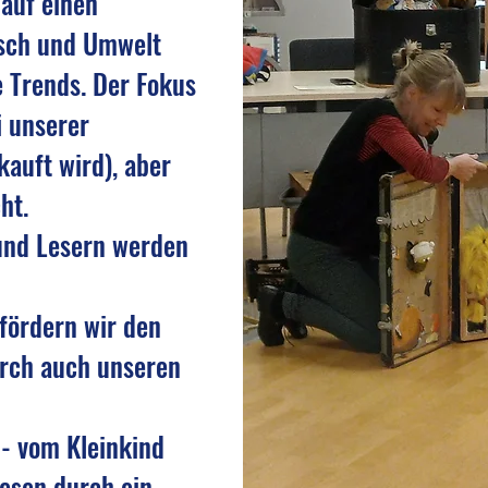
 auf einen
sch und Umwelt
e Trends. Der Fokus
i unserer
auft wird), aber
ht.
und Lesern werden
fördern wir den
urch auch unseren
e - vom Kleinkind
Lesen durch ein