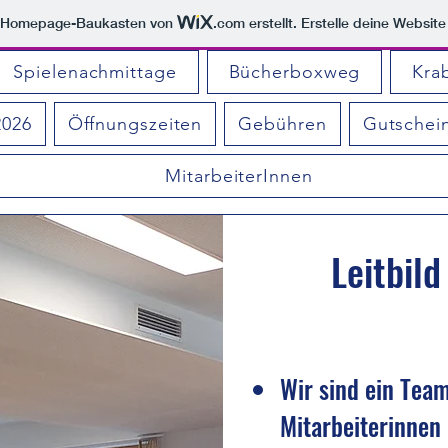
m Homepage-Baukasten von
.com
erstellt. Erstelle deine Websit
Spielenachmittage
Bücherboxweg
Kra
2026
Öffnungszeiten
Gebühren
Gutschei
MitarbeiterInnen
Leitbil
Wir sind ein Tea
Mitarbeiterinnen 